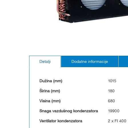
Skip
to
Detalji
Dodatne informacije
the
beginning
of
the
Dužina (mm)
1015
images
gallery
Širina (mm)
180
Visina (mm)
680
Snaga vazdušnog kondenzatora
19900
Ventilator kondenzatora
2 x FI 400