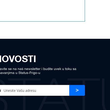
NOVOSTI
javite se na naš newsletter i budite uvek u toku sa
avanjima u Status-Frigo-u
n
Prijava
r
sletter: