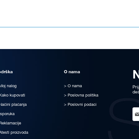
odrška
O nama
Moj nalog
O nama
Pri
deš
Kako kupovati
Poslovna politika
Načini plaćanja
Poslovni podaci
Sig
Isporuka
Up
for
Reklamacije
Ou
Atesti proizvoda
New