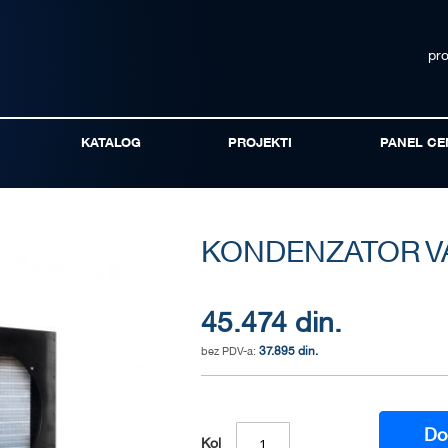
pr
KATALOG
PROJEKTI
PANEL CE
KONDENZATOR V
45.474 din.
37.895 din.
Do
Kol