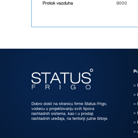
Protok vazduha
9000
P
Dobro došli na stranicu firme Status-Frigo,
vodeću u projektovanju svih tipova
rashladnih sistema, kao i u prodaji
rashladnih uređaja, na teritoriji južne Srbije.