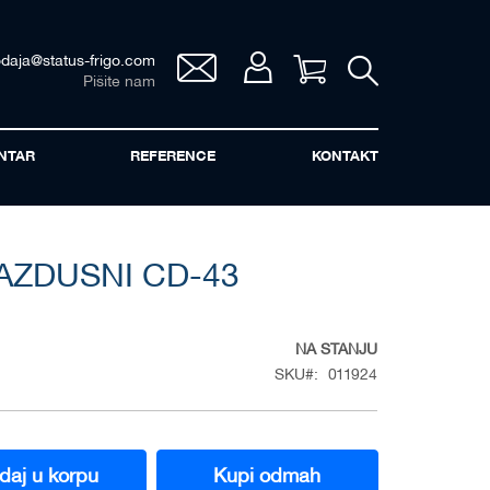
odaja@status-frigo.com
Vaša korpa
Pišite nam
NTAR
REFERENCE
KONTAKT
AZDUSNI CD-43
NA STANJU
SKU
011924
daj u korpu
Kupi odmah