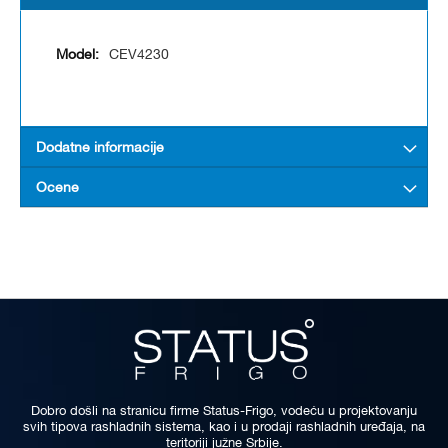
CEV4230
Dodatne informacije
Ocene
Dobro došli na stranicu firme Status-Frigo, vodeću u projektovanju
svih tipova rashladnih sistema, kao i u prodaji rashladnih uređaja, na
teritoriji južne Srbije.