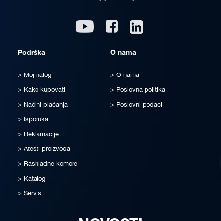
Linkedin
Youtube
Facebook
Podrška
O nama
Moj nalog
O nama
Kako kupovati
Poslovna politika
Načini plaćanja
Poslovni podaci
Isporuka
Reklamacije
Atesti proizvoda
Rashladne komore
Katalog
Servis