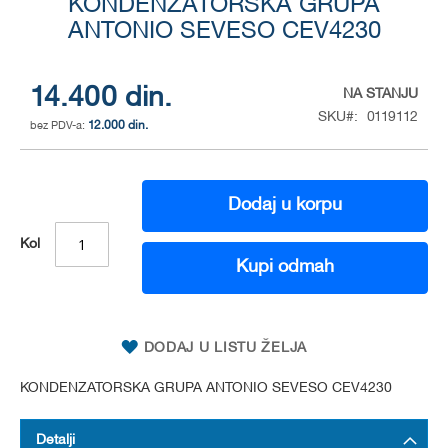
to
KONDENZATORSKA GRUPA
the
ANTONIO SEVESO CEV4230
beginning
of
the
14.400 din.
NA STANJU
images
SKU
0119112
gallery
12.000 din.
Dodaj u korpu
Kol
Kupi odmah
DODAJ U LISTU ŽELJA
KONDENZATORSKA GRUPA ANTONIO SEVESO CEV4230
Detalji