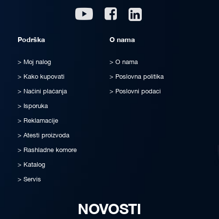
Linkedin
Youtube
Facebook
Podrška
O nama
Moj nalog
O nama
Kako kupovati
Poslovna politika
Načini plaćanja
Poslovni podaci
Isporuka
Reklamacije
Atesti proizvoda
Rashladne komore
Katalog
Servis
NOVOSTI