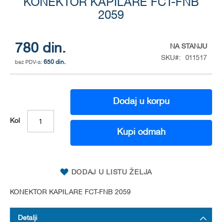
to
KONEKTOR KAPILARE FCT-FNB
the
2059
beginning
of
the
780 din.
NA STANJU
images
SKU
011517
gallery
650 din.
Dodaj u korpu
Kol
Kupi odmah
DODAJ U LISTU ŽELJA
KONEKTOR KAPILARE FCT-FNB 2059
Detalji