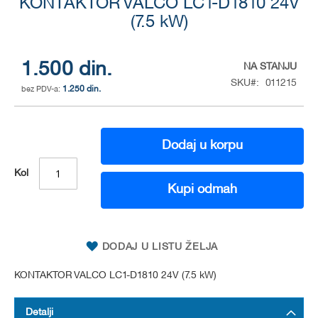
KONTAKTOR VALCO LC1-D1810 24V
to
the
(7.5 kW)
beginning
of
the
1.500 din.
NA STANJU
images
SKU
011215
gallery
1.250 din.
Dodaj u korpu
Kol
Kupi odmah
DODAJ U LISTU ŽELJA
KONTAKTOR VALCO LC1-D1810 24V (7.5 kW)
Detalji