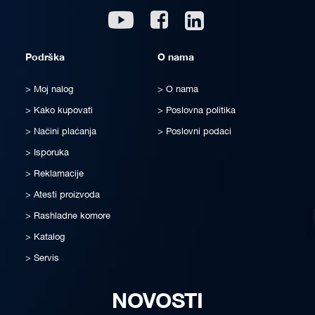
Linkedin
Youtube
Facebook
Podrška
O nama
Moj nalog
O nama
Kako kupovati
Poslovna politika
Načini plaćanja
Poslovni podaci
Isporuka
Reklamacije
Atesti proizvoda
Rashladne komore
Katalog
Servis
NOVOSTI