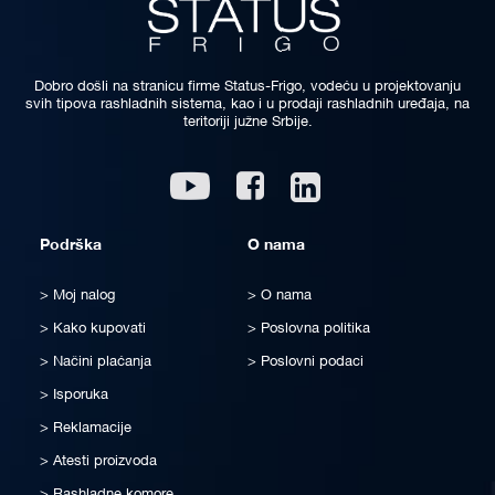
Dobro došli na stranicu firme Status-Frigo, vodeću u projektovanju
svih tipova rashladnih sistema, kao i u prodaji rashladnih uređaja, na
teritoriji južne Srbije.
Linkedin
Youtube
Facebook
Podrška
O nama
Moj nalog
O nama
Kako kupovati
Poslovna politika
Načini plaćanja
Poslovni podaci
Isporuka
Reklamacije
Atesti proizvoda