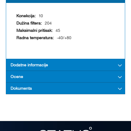
10
204
45
-40/+80
Dodatne informacije
Ocene
Dokumenta