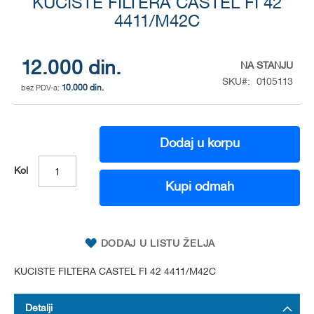
to
KUCISTE FILTERA CASTEL FI 42
the
4411/M42C
beginning
of
the
12.000 din.
NA STANJU
images
SKU
0105113
gallery
10.000 din.
Dodaj u korpu
Kol
Kupi odmah
DODAJ U LISTU ŽELJA
KUCISTE FILTERA CASTEL FI 42 4411/M42C
Detalji