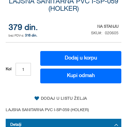
LAJSNA SANITARNA PVC I-SP-059
to
the
(HOLKER)
beginning
of
the
379 din.
NA STANJU
images
SKU
020605
gallery
316 din.
Dodaj u korpu
Kol
Kupi odmah
DODAJ U LISTU ŽELJA
LAJSNA SANITARNA PVC I-SP-059 (HOLKER)
Detalji