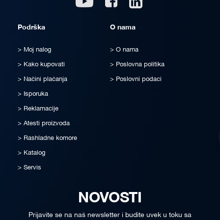
Podrška
O nama
Moj nalog
O nama
Kako kupovati
Poslovna politika
Načini plaćanja
Poslovni podaci
Isporuka
Reklamacije
Atesti proizvoda
Rashladne komore
Katalog
Servis
NOVOSTI
Prijavite se na naš newsletter i budite uvek u toku sa