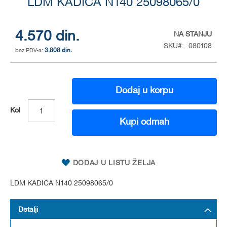
to
LDM KADICA N140 25098065/0
the
beginning
of
4.570 din.
NA STANJU
the
SKU
080108
3.808 din.
images
gallery
Dodaj u korpu
Kol
Kupi odmah
DODAJ U LISTU ŽELJA
LDM KADICA N140 25098065/0
Detalji