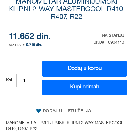
to
MANOMETAR ALUMINIJUMSKI
the
KLIPNI 2-WAY MASTERCOOL R410,
beginning
R407, R22
of
the
images
11.652 din.
NA STANJU
gallery
SKU
0904113
9.710 din.
Dodaj u korpu
Kol
Kupi odmah
DODAJ U LISTU ŽELJA
MANOMETAR ALUMINIJUMSKI KLIPNI 2-WAY MASTERCOOL
R410, R407, R22