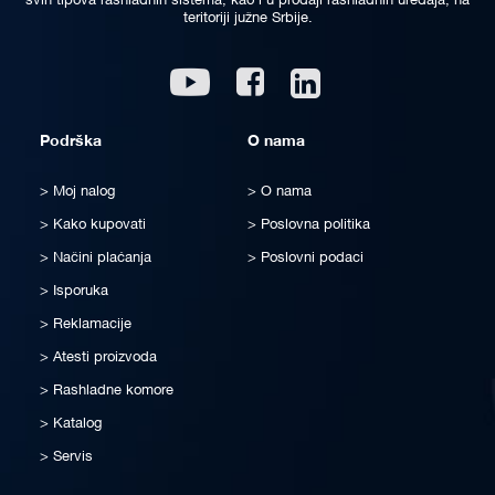
svih tipova rashladnih sistema, kao i u prodaji rashladnih uređaja, na
teritoriji južne Srbije.
Linkedin
Youtube
Facebook
Podrška
O nama
Moj nalog
O nama
Kako kupovati
Poslovna politika
Načini plaćanja
Poslovni podaci
Isporuka
Reklamacije
Atesti proizvoda
Rashladne komore
Katalog
Servis