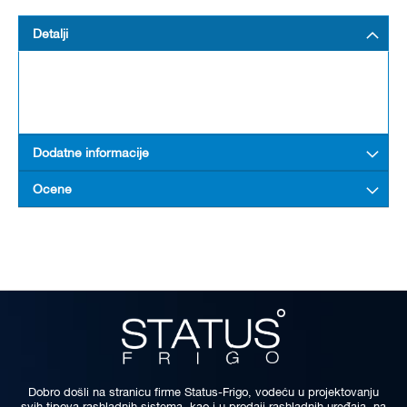
Detalji
Dodatne informacije
Ocene
Dobro došli na stranicu firme Status-Frigo, vodeću u projektovanju