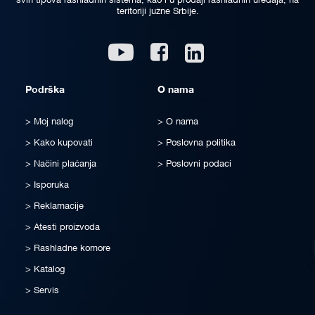
svih tipova rashladnih sistema, kao i u prodaji rashladnih uređaja, na
teritoriji južne Srbije.
Linkedin
Youtube
Facebook
Podrška
O nama
Moj nalog
O nama
Kako kupovati
Poslovna politika
Načini plaćanja
Poslovni podaci
Isporuka
Reklamacije
Atesti proizvoda
Rashladne komore
Katalog
Servis