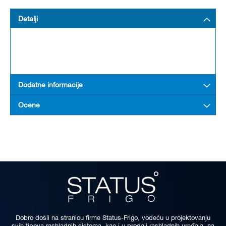
Detalji
Dodatne informacije
Ocene
Dobro došli na stranicu firme Status-Frigo, vodeću u projektovanju