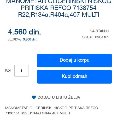
MANOMETAR GLICERINSKI NISKOG
to
the
PRITISKA REFCO 7138754
beginning
R22,R134a,R404a,407 MULTI
of
the
images
4.560 din.
NA STANJU
gallery
SKU
0904101
3.800 din.
Dodaj u korpu
Kol
Kupi odmah
DODAJ U LISTU ŽELJA
MANOMETAR GLICERINSKI NISKOG PRITISKA REFCO
7138754 R22,R134a,R404a,407 MULTI