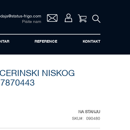
odaja@status-frigo.com
Vaša korpa
Pišite nam
NTAR
REFERENCE
KONTAKT
CERINSKI NISKOG
 7870443
NA STANJU
SKU
090480