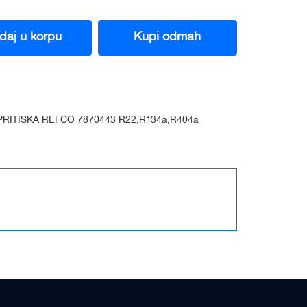
daj u korpu
Kupi odmah
RITISKA REFCO 7870443 R22,R134a,R404a