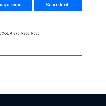
daj u korpu
Kupi odmah
OOL R1270, R290, R600