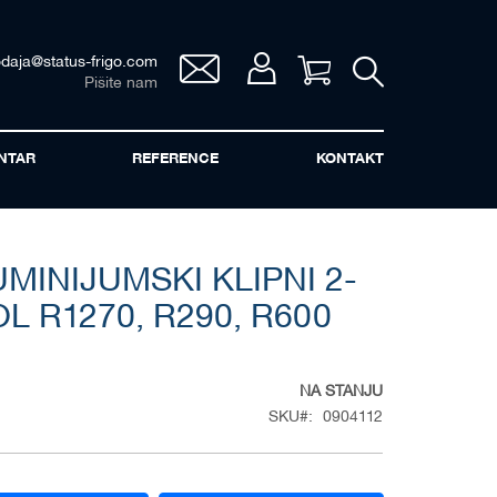
odaja@status-frigo.com
Vaša korpa
Pišite nam
NTAR
REFERENCE
KONTAKT
INIJUMSKI KLIPNI 2-
 R1270, R290, R600
NA STANJU
SKU
0904112