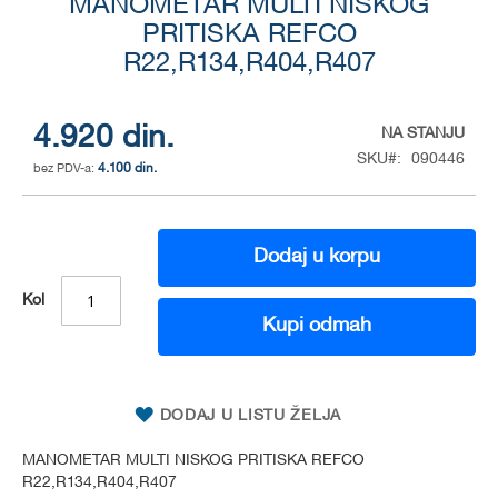
to
MANOMETAR MULTI NISKOG
the
PRITISKA REFCO
beginning
R22,R134,R404,R407
of
the
images
4.920 din.
NA STANJU
gallery
SKU
090446
4.100 din.
Dodaj u korpu
Kol
Kupi odmah
DODAJ U LISTU ŽELJA
MANOMETAR MULTI NISKOG PRITISKA REFCO
R22,R134,R404,R407