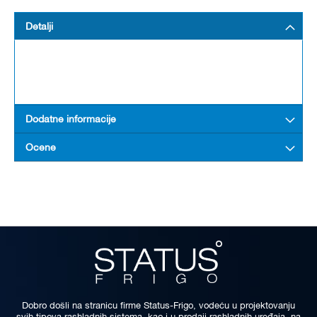
Detalji
Dodatne informacije
Ocene
Dobro došli na stranicu firme Status-Frigo, vodeću u projektovanju