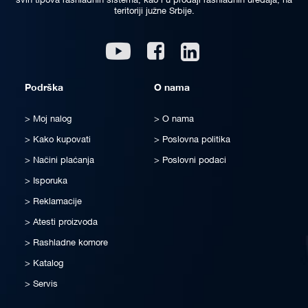
svih tipova rashladnih sistema, kao i u prodaji rashladnih uređaja, na
teritoriji južne Srbije.
Linkedin
Youtube
Facebook
Podrška
O nama
Moj nalog
O nama
Kako kupovati
Poslovna politika
Načini plaćanja
Poslovni podaci
Isporuka
Reklamacije
Atesti proizvoda
Rashladne komore
Katalog
Servis