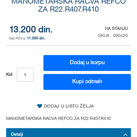
MANOMETARSKA RACVA REFCO
to
the
ZA R22.R407.R410
beginning
of
the
13.200 din.
NA STANJU
images
SKU
090420
gallery
11.000 din.
Dodaj u korpu
Kol
Kupi odmah
DODAJ U LISTU ŽELJA
MANOMETARSKA RACVA REFCO ZA R22.R407.R410
Detalji