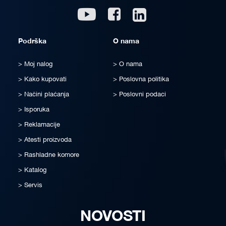
Linkedin
Youtube
Facebook
Podrška
O nama
Moj nalog
O nama
Kako kupovati
Poslovna politika
Načini plaćanja
Poslovni podaci
Isporuka
Reklamacije
Atesti proizvoda
Rashladne komore
Katalog
Servis
NOVOSTI