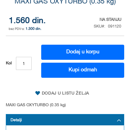
to
MAXI GAS OXYTURBO (0.35 kg)
the
beginning
of
1.560 din.
NA STANJU
the
SKU
091120
1.300 din.
images
gallery
Dodaj u korpu
Kol
Kupi odmah
DODAJ U LISTU ŽELJA
MAXI GAS OXYTURBO (0.35 kg)
Detalji