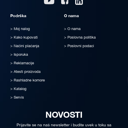
Podrška
O nama
Moj nalog
O nama
Kako kupovati
Poslovna politika
Načini plaćanja
Poslovni podaci
Isporuka
Reklamacije
Atesti proizvoda
Rashladne komore
Katalog
Servis
NOVOSTI
Prijavite se na naš newsletter i budite uvek u toku sa