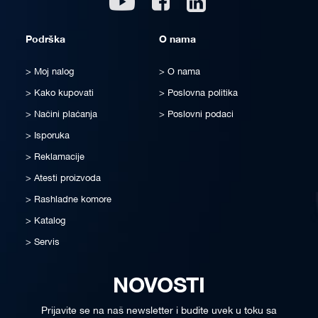
Podrška
O nama
Moj nalog
O nama
Kako kupovati
Poslovna politika
Načini plaćanja
Poslovni podaci
Isporuka
Reklamacije
Atesti proizvoda
Rashladne komore
Katalog
Servis
NOVOSTI
Prijavite se na naš newsletter i budite uvek u toku sa