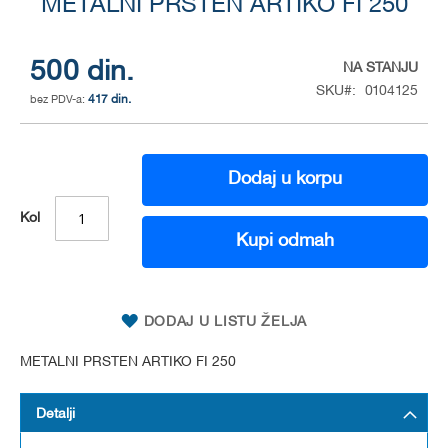
to
METALNI PRSTEN ARTIKO FI 250
the
beginning
of
500 din.
NA STANJU
the
SKU
0104125
417 din.
images
gallery
Dodaj u korpu
Kol
Kupi odmah
DODAJ U LISTU ŽELJA
METALNI PRSTEN ARTIKO FI 250
Detalji