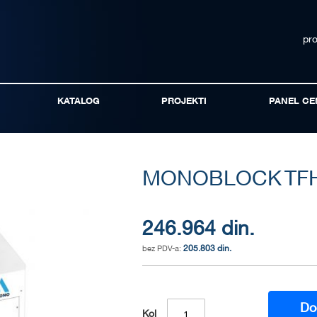
pr
KATALOG
PROJEKTI
PANEL CE
MONOBLOCK TFH
246.964 din.
205.803 din.
Do
Kol