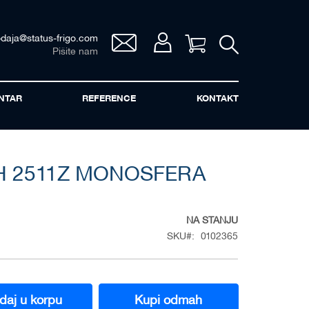
odaja@status-frigo.com
Vaša korpa
Pišite nam
NTAR
REFERENCE
KONTAKT
 2511Z MONOSFERA
NA STANJU
SKU
0102365
daj u korpu
Kupi odmah