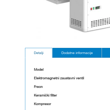
Skip
to
Detalji
Dodatne informacije
the
beginning
of
the
Model
images
gallery
Elektromagnetni zaustavni ventil
Freon
Keramički filter
Kompresor