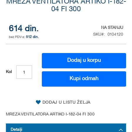
MREZA VENTILATORA ARTIKO I-182-
to
the
04 FI 300
beginning
of
the
614 din.
NA STANJU
images
SKU
0104120
gallery
512 din.
Dodaj u korpu
Kol
Kupi odmah
DODAJ U LISTU ŽELJA
MREZA VENTILATORA ARTIKO I-182-04 FI 300
Detalji