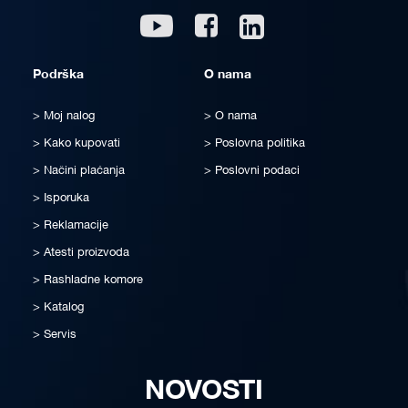
Linkedin
Youtube
Facebook
Podrška
O nama
Moj nalog
O nama
Kako kupovati
Poslovna politika
Načini plaćanja
Poslovni podaci
Isporuka
Reklamacije
Atesti proizvoda
Rashladne komore
Katalog
Servis
NOVOSTI