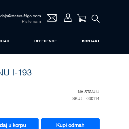
odaja@status-frigo.com
Vaša korpa
Pišite nam
NTAR
REFERENCE
KONTAKT
NU I-193
NA STANJU
SKU
030114
daj u korpu
Kupi odmah