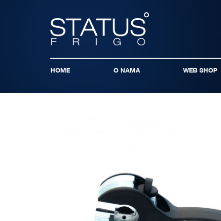
HOME
O NAMA
WEB SHOP
Skip
to
the
end
of
the
images
gallery