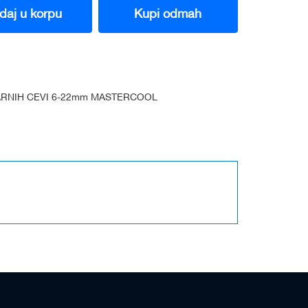
daj u korpu
Kupi odmah
ARNIH CEVI 6-22mm MASTERCOOL