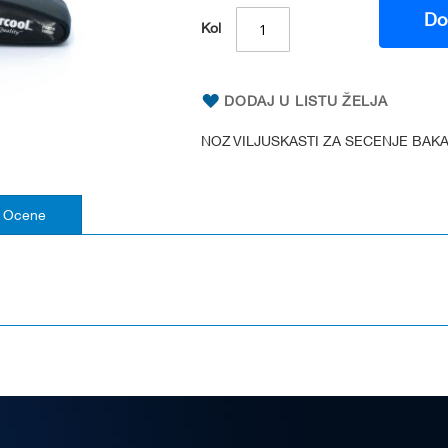
Do
Kol
DODAJ U LISTU ŽELJA
NOZ VILJUSKASTI ZA SECENJE BAK
Ocene