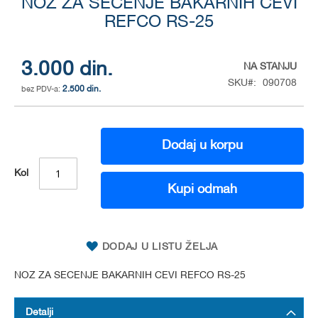
NOZ ZA SECENJE BAKARNIH CEVI
to
the
REFCO RS-25
beginning
of
the
3.000 din.
NA STANJU
images
SKU
090708
gallery
2.500 din.
Dodaj u korpu
Kol
Kupi odmah
DODAJ U LISTU ŽELJA
NOZ ZA SECENJE BAKARNIH CEVI REFCO RS-25
Detalji