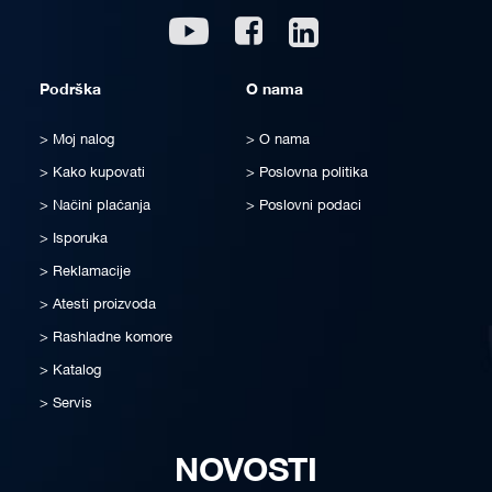
Linkedin
Youtube
Facebook
Podrška
O nama
Moj nalog
O nama
Kako kupovati
Poslovna politika
Načini plaćanja
Poslovni podaci
Isporuka
Reklamacije
Atesti proizvoda
Rashladne komore
Katalog
Servis
NOVOSTI