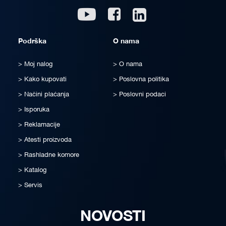
Linkedin
Youtube
Facebook
Podrška
O nama
Moj nalog
O nama
Kako kupovati
Poslovna politika
Načini plaćanja
Poslovni podaci
Isporuka
Reklamacije
Atesti proizvoda
Rashladne komore
Katalog
Servis
NOVOSTI