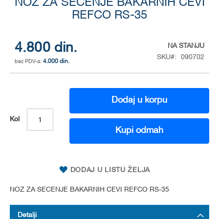
NOZ ZA SECENJE BAKARNIH CEVI
to
the
REFCO RS-35
beginning
of
the
4.800 din.
NA STANJU
images
SKU
090702
gallery
4.000 din.
Dodaj u korpu
Kol
Kupi odmah
DODAJ U LISTU ŽELJA
NOZ ZA SECENJE BAKARNIH CEVI REFCO RS-35
Detalji