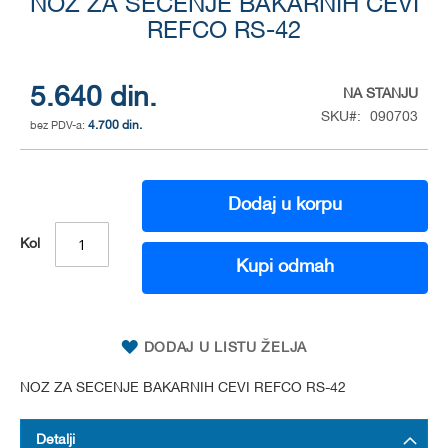
NOZ ZA SECENJE BAKARNIH CEVI
to
the
REFCO RS-42
beginning
of
the
5.640 din.
NA STANJU
images
SKU
090703
gallery
4.700 din.
Dodaj u korpu
Kol
Kupi odmah
DODAJ U LISTU ŽELJA
NOZ ZA SECENJE BAKARNIH CEVI REFCO RS-42
Detalji