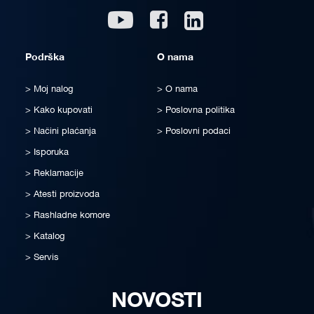
Linkedin
Youtube
Facebook
Podrška
O nama
Moj nalog
O nama
Kako kupovati
Poslovna politika
Načini plaćanja
Poslovni podaci
Isporuka
Reklamacije
Atesti proizvoda
Rashladne komore
Katalog
Servis
NOVOSTI