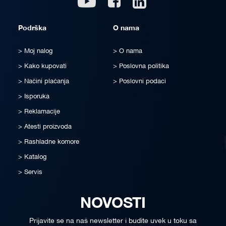
Podrška
O nama
Moj nalog
O nama
Kako kupovati
Poslovna politika
Načini plaćanja
Poslovni podaci
Isporuka
Reklamacije
Atesti proizvoda
Rashladne komore
Katalog
Servis
NOVOSTI
Prijavite se na naš newsletter i budite uvek u toku sa