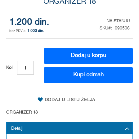
to
ORGANIZER 18
the
beginning
of
1.200 din.
NA STANJU
the
SKU
090506
1.000 din.
images
gallery
Dodaj u korpu
Kol
Kupi odmah
DODAJ U LISTU ŽELJA
ORGANIZER 18
Detalji