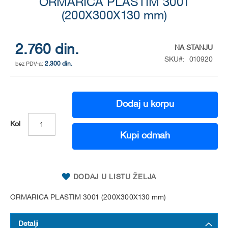
to
ORMARICA PLASTIM 3001
the
(200X300X130 mm)
beginning
of
the
2.760 din.
NA STANJU
images
SKU
010920
gallery
2.300 din.
Dodaj u korpu
Kol
Kupi odmah
DODAJ U LISTU ŽELJA
ORMARICA PLASTIM 3001 (200X300X130 mm)
Detalji