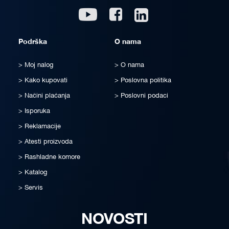
Linkedin
Youtube
Facebook
Podrška
O nama
Moj nalog
O nama
Kako kupovati
Poslovna politika
Načini plaćanja
Poslovni podaci
Isporuka
Reklamacije
Atesti proizvoda
Rashladne komore
Katalog
Servis
NOVOSTI