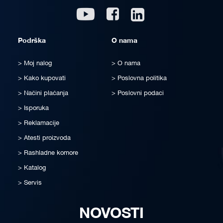
Linkedin
Youtube
Facebook
Podrška
O nama
Moj nalog
O nama
Kako kupovati
Poslovna politika
Načini plaćanja
Poslovni podaci
Isporuka
Reklamacije
Atesti proizvoda
Rashladne komore
Katalog
Servis
NOVOSTI