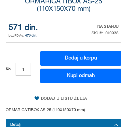
to
ORMARICA TIBOX AS-25
the
(110X150X70 mm)
beginning
of
the
571 din.
NA STANJU
images
SKU
010938
gallery
476 din.
Dodaj u korpu
Kol
Kupi odmah
DODAJ U LISTU ŽELJA
ORMARICA TIBOX AS-25 (110X150X70 mm)
Detalji