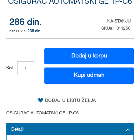
OSIGURAC AUTOMATSKI GE 1P-C6
to
the
beginning
of
286 din.
NA STANJU
the
SKU
011256
238 din.
images
gallery
Dodaj u korpu
Kol
Kupi odmah
DODAJ U LISTU ŽELJA
OSIGURAC AUTOMATSKI GE 1P-C6
Detalji