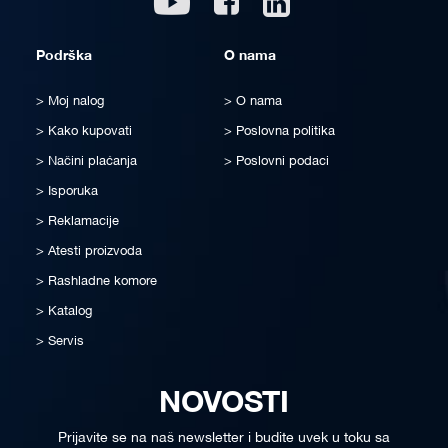
Podrška
O nama
Moj nalog
O nama
Kako kupovati
Poslovna politika
Načini plaćanja
Poslovni podaci
Isporuka
Reklamacije
Atesti proizvoda
Rashladne komore
Katalog
Servis
NOVOSTI
Prijavite se na naš newsletter i budite uvek u toku sa