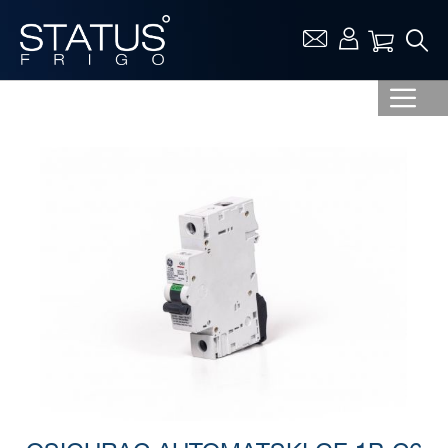
Vaša ko
Skip
to
the
end
of
the
images
gallery
Skip