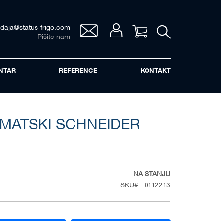
odaja@status-frigo.com
Vaša korpa
Pišite nam
NTAR
REFERENCE
KONTAKT
MATSKI SCHNEIDER
NA STANJU
SKU
0112213