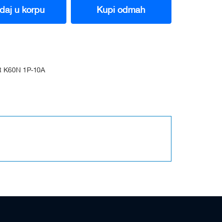
daj u korpu
Kupi odmah
 K60N 1P-10A