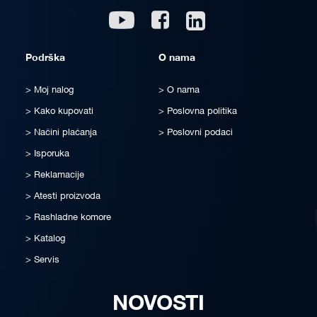
Linkedin
Youtube
Facebook
Podrška
O nama
Moj nalog
O nama
Kako kupovati
Poslovna politika
Načini plaćanja
Poslovni podaci
Isporuka
Reklamacije
Atesti proizvoda
Rashladne komore
Katalog
Servis
NOVOSTI