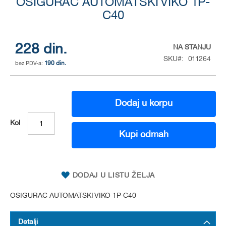
OSIGURAC AUTOMATSKI VIKO 1P-
to
the
C40
beginning
of
the
228 din.
NA STANJU
images
SKU
011264
gallery
190 din.
Dodaj u korpu
Kol
Kupi odmah
DODAJ U LISTU ŽELJA
OSIGURAC AUTOMATSKI VIKO 1P-C40
Detalji