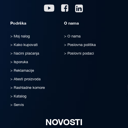
Linkedin
Youtube
Facebook
Podrška
O nama
Moj nalog
O nama
Kako kupovati
Poslovna politika
Načini plaćanja
Poslovni podaci
Isporuka
Reklamacije
Atesti proizvoda
Rashladne komore
Katalog
Servis
NOVOSTI