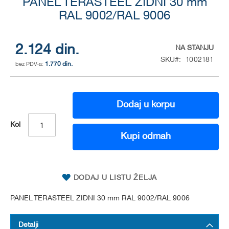
to
PANEL TERASTEEL ZIDNI 30 mm
the
RAL 9002/RAL 9006
beginning
of
the
2.124 din.
NA STANJU
images
SKU
1002181
gallery
1.770 din.
Dodaj u korpu
Kol
Kupi odmah
DODAJ U LISTU ŽELJA
PANEL TERASTEEL ZIDNI 30 mm RAL 9002/RAL 9006
Detalji