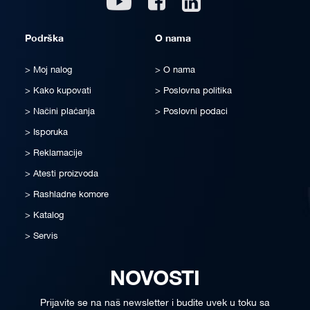
Podrška
O nama
Moj nalog
O nama
Kako kupovati
Poslovna politika
Načini plaćanja
Poslovni podaci
Isporuka
Reklamacije
Atesti proizvoda
Rashladne komore
Katalog
Servis
NOVOSTI
Prijavite se na naš newsletter i budite uvek u toku sa