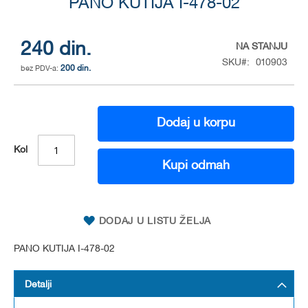
to
PANO KUTIJA I-478-02
the
beginning
of
240 din.
NA STANJU
the
SKU
010903
200 din.
images
gallery
Dodaj u korpu
Kol
Kupi odmah
DODAJ U LISTU ŽELJA
PANO KUTIJA I-478-02
Detalji