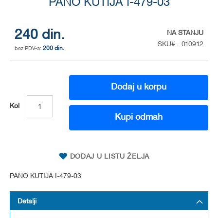
to
PANO KUTIJA I-479-03
the
beginning
of
240 din.
NA STANJU
the
SKU
010912
200 din.
images
gallery
Dodaj u korpu
Kol
Kupi odmah
DODAJ U LISTU ŽELJA
PANO KUTIJA I-479-03
Detalji