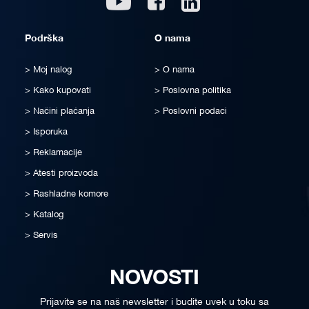
Podrška
O nama
Moj nalog
O nama
Kako kupovati
Poslovna politika
Načini plaćanja
Poslovni podaci
Isporuka
Reklamacije
Atesti proizvoda
Rashladne komore
Katalog
Servis
NOVOSTI
Prijavite se na naš newsletter i budite uvek u toku sa