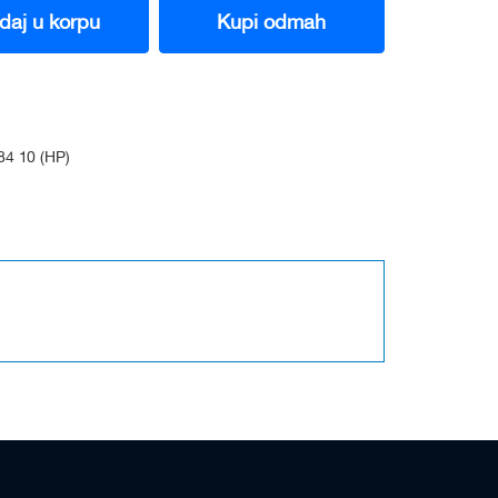
daj u korpu
Kupi odmah
4 10 (HP)