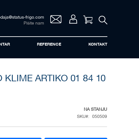
odaja@status-frigo.com
Vaša korpa
Pišite nam
NTAR
REFERENCE
KONTAKT
KLIME ARTIKO 01 84 10
NA STANJU
SKU
050509