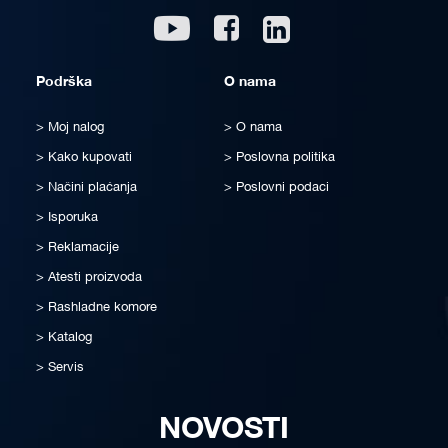
Linkedin
Youtube
Facebook
Podrška
O nama
Moj nalog
O nama
Kako kupovati
Poslovna politika
Načini plaćanja
Poslovni podaci
Isporuka
Reklamacije
Atesti proizvoda
Rashladne komore
Katalog
Servis
NOVOSTI