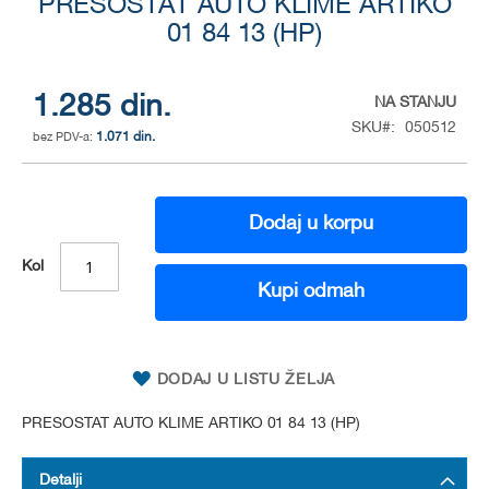
PRESOSTAT AUTO KLIME ARTIKO
to
the
01 84 13 (HP)
beginning
of
the
1.285 din.
NA STANJU
images
SKU
050512
gallery
1.071 din.
Dodaj u korpu
Kol
Kupi odmah
DODAJ U LISTU ŽELJA
PRESOSTAT AUTO KLIME ARTIKO 01 84 13 (HP)
Detalji