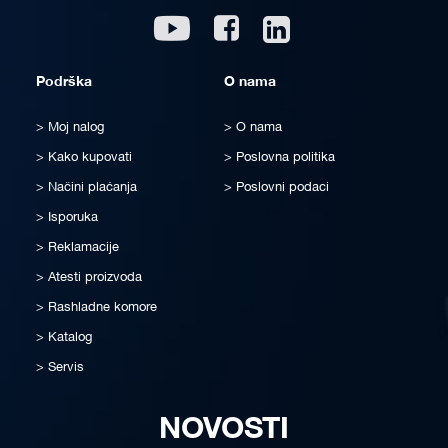
Linkedin
Youtube
Facebook
Podrška
O nama
Moj nalog
O nama
Kako kupovati
Poslovna politika
Načini plaćanja
Poslovni podaci
Isporuka
Reklamacije
Atesti proizvoda
Rashladne komore
Katalog
Servis
NOVOSTI