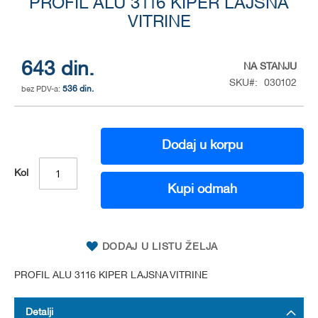
to
PROFIL ALU 3116 KIPER LAJSNA
the
VITRINE
beginning
of
the
643 din.
NA STANJU
images
SKU
030102
gallery
536 din.
Dodaj u korpu
Kol
Kupi odmah
DODAJ U LISTU ŽELJA
PROFIL ALU 3116 KIPER LAJSNA VITRINE
Detalji