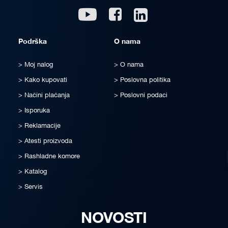
Linkedin
Youtube
Facebook
Podrška
O nama
Moj nalog
O nama
Kako kupovati
Poslovna politika
Načini plaćanja
Poslovni podaci
Isporuka
Reklamacije
Atesti proizvoda
Rashladne komore
Katalog
Servis
NOVOSTI