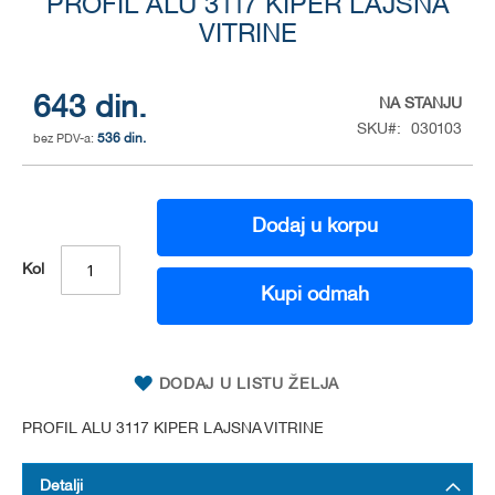
to
PROFIL ALU 3117 KIPER LAJSNA
the
VITRINE
beginning
of
the
643 din.
NA STANJU
images
SKU
030103
gallery
536 din.
Dodaj u korpu
Kol
Kupi odmah
DODAJ U LISTU ŽELJA
PROFIL ALU 3117 KIPER LAJSNA VITRINE
Detalji