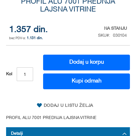
to
PROFIL ALU 7001 PREDNJA
the
LAJSNA VITRINE
beginning
of
the
1.357 din.
NA STANJU
images
SKU
030104
gallery
1.131 din.
Dodaj u korpu
Kol
Kupi odmah
DODAJ U LISTU ŽELJA
PROFIL ALU 7001 PREDNJA LAJSNA VITRINE
Detalji