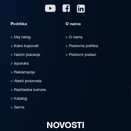
Linkedin
Youtube
Facebook
Podrška
O nama
Moj nalog
O nama
Kako kupovati
Poslovna politika
Načini plaćanja
Poslovni podaci
Isporuka
Reklamacije
Atesti proizvoda
Rashladne komore
Katalog
Servis
NOVOSTI