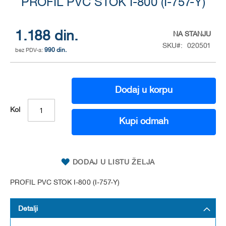
to
PROFIL PVC STOK I-800 (I-757-Y)
the
beginning
of
1.188 din.
NA STANJU
the
SKU
020501
990 din.
images
gallery
Dodaj u korpu
Kol
Kupi odmah
DODAJ U LISTU ŽELJA
PROFIL PVC STOK I-800 (I-757-Y)
Detalji