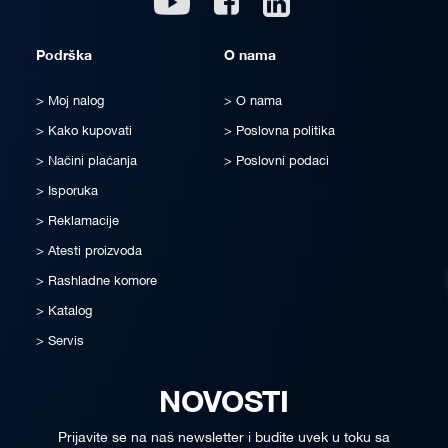
Podrška
O nama
Moj nalog
O nama
Kako kupovati
Poslovna politika
Načini plaćanja
Poslovni podaci
Isporuka
Reklamacije
Atesti proizvoda
Rashladne komore
Katalog
Servis
NOVOSTI
Prijavite se na naš newsletter i budite uvek u toku sa