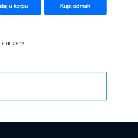
daj u korpu
Kupi odmah
E HL-CP-12