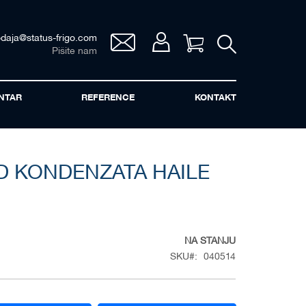
odaja@status-frigo.com
Vaša korpa
Pišite nam
NTAR
REFERENCE
KONTAKT
D KONDENZATA HAILE
NA STANJU
SKU
040514