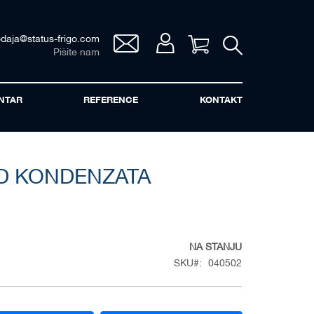
odaja@status-frigo.com
Vaša korpa
Pišite nam
NTAR
REFERENCE
KONTAKT
D KONDENZATA
NA STANJU
SKU
040502