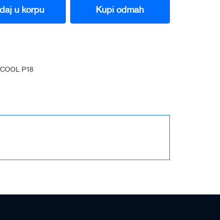
daj u korpu
Kupi odmah
PCOOL P18