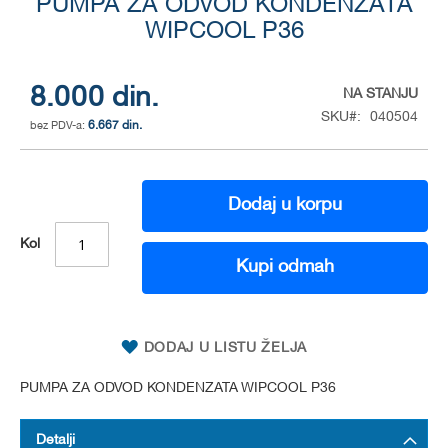
PUMPA ZA ODVOD KONDENZATA
to
the
WIPCOOL P36
beginning
of
the
8.000 din.
NA STANJU
images
SKU
040504
gallery
6.667 din.
Dodaj u korpu
Kol
Kupi odmah
DODAJ U LISTU ŽELJA
PUMPA ZA ODVOD KONDENZATA WIPCOOL P36
Detalji