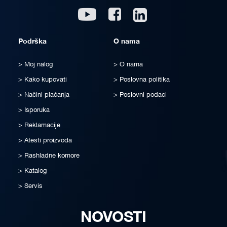
Linkedin
Youtube
Facebook
Podrška
O nama
Moj nalog
O nama
Kako kupovati
Poslovna politika
Načini plaćanja
Poslovni podaci
Isporuka
Reklamacije
Atesti proizvoda
Rashladne komore
Katalog
Servis
NOVOSTI