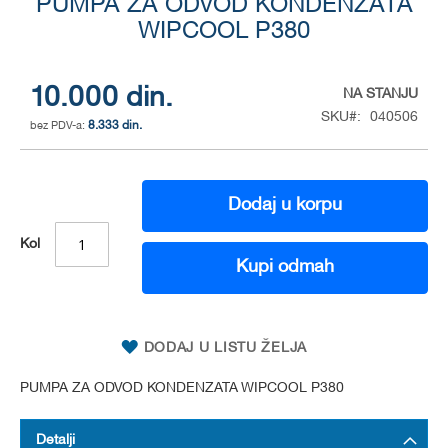
PUMPA ZA ODVOD KONDENZATA
to
the
WIPCOOL P380
beginning
of
the
10.000 din.
NA STANJU
images
SKU
040506
gallery
8.333 din.
Dodaj u korpu
Kol
Kupi odmah
DODAJ U LISTU ŽELJA
PUMPA ZA ODVOD KONDENZATA WIPCOOL P380
Detalji