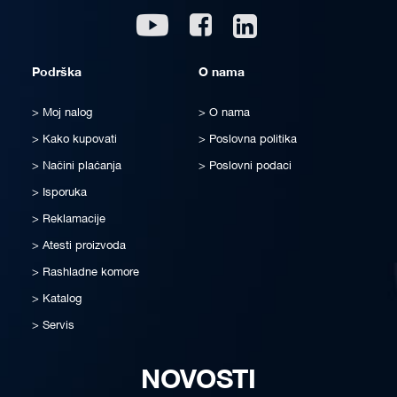
Linkedin
Youtube
Facebook
Podrška
O nama
Moj nalog
O nama
Kako kupovati
Poslovna politika
Načini plaćanja
Poslovni podaci
Isporuka
Reklamacije
Atesti proizvoda
Rashladne komore
Katalog
Servis
NOVOSTI