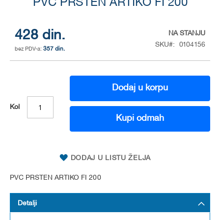
to
PVC PRSTEN ARTIKO FI 200
the
beginning
of
428 din.
NA STANJU
the
SKU
0104156
357 din.
images
gallery
Dodaj u korpu
Kol
Kupi odmah
DODAJ U LISTU ŽELJA
PVC PRSTEN ARTIKO FI 200
Detalji