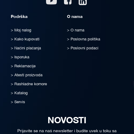
Podrška
O nama
Moj nalog
O nama
Kako kupovati
Poslovna politika
Načini plaćanja
Poslovni podaci
Isporuka
Reklamacije
Atesti proizvoda
Rashladne komore
Katalog
Servis
NOVOSTI
Prijavite se na naš newsletter i budite uvek u toku sa