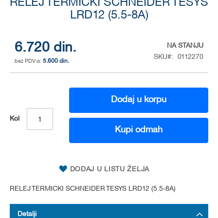
RELEJ TERMICKI SCHNEIDER TESYS
to
the
LRD12 (5.5-8A)
beginning
of
the
6.720 din.
NA STANJU
images
SKU
0112270
gallery
5.600 din.
Dodaj u korpu
Kol
Kupi odmah
DODAJ U LISTU ŽELJA
RELEJ TERMICKI SCHNEIDER TESYS LRD12 (5.5-8A)
Detalji