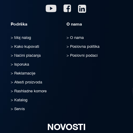
Linkedin
Youtube
Facebook
Podrška
O nama
Moj nalog
O nama
Kako kupovati
Poslovna politika
Načini plaćanja
Poslovni podaci
Isporuka
Reklamacije
Atesti proizvoda
Rashladne komore
Katalog
Servis
NOVOSTI