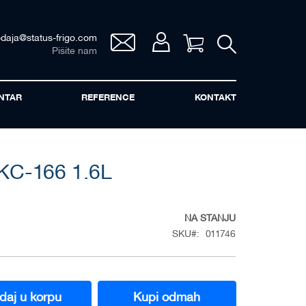
odaja@status-frigo.com
Vaša korpa
Pišite nam
NTAR
REFERENCE
KONTAKT
KC-166 1.6L
NA STANJU
SKU
011746
daj u korpu
Kupi odmah