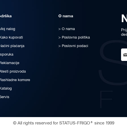
odrška
O nama
Moj nalog
O nama
Pri
deš
Kako kupovati
Poslovna politika
Načini plaćanja
Poslovni podaci
Sig
Isporuka
Up
for
Reklamacije
Ou
Atesti proizvoda
New
Rashladne komore
Katalog
Servis
© All rights reserved for STATUS-FRIGO® since 1999