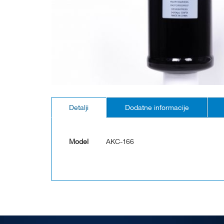
Skip
to
Detalji
Dodatne informacije
the
beginning
of
the
Model
AKC-166
images
gallery