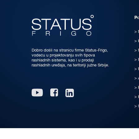
P
Dobro došli na stranicu firme Status-Frigo,
vodeću u projektovanju svih tipova
rashladnih sistema, kao i u prodaji
rashladnih uređaja, na teritoriji južne Srbije.
Linkedin
Youtube
Facebook