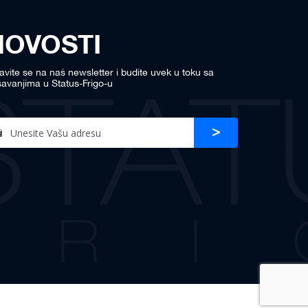
NOVOSTI
javite se na naš newsletter i budite uvek u toku sa
avanjima u Status-Frigo-u
n
Prijava
r
sletter: