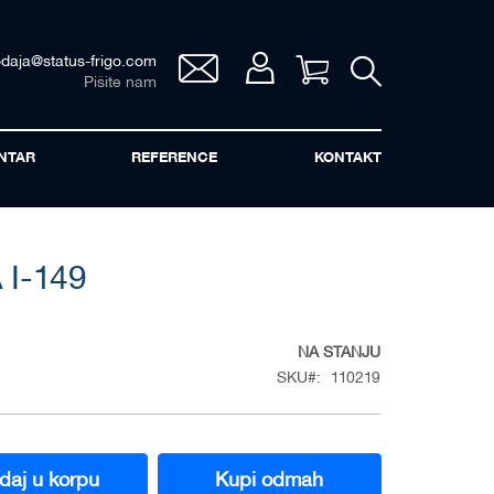
odaja@status-frigo.com
Vaša korpa
Pišite nam
NTAR
REFERENCE
KONTAKT
 I-149
NA STANJU
SKU
110219
daj u korpu
Kupi odmah