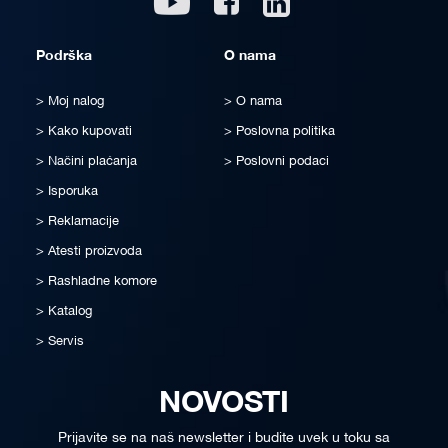
Podrška
O nama
Moj nalog
O nama
Kako kupovati
Poslovna politika
Načini plaćanja
Poslovni podaci
Isporuka
Reklamacije
Atesti proizvoda
Rashladne komore
Katalog
Servis
NOVOSTI
Prijavite se na naš newsletter i budite uvek u toku sa