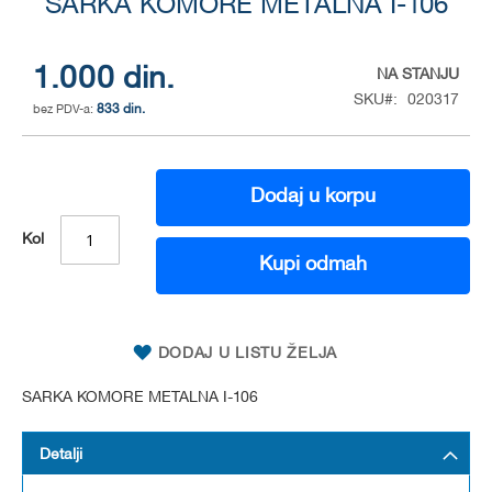
to
SARKA KOMORE METALNA I-106
the
beginning
of
1.000 din.
NA STANJU
the
SKU
020317
833 din.
images
gallery
Dodaj u korpu
Kol
Kupi odmah
DODAJ U LISTU ŽELJA
SARKA KOMORE METALNA I-106
Detalji