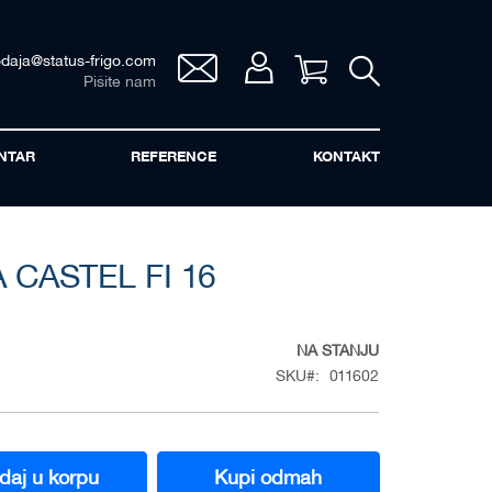
odaja@status-frigo.com
Vaša korpa
Pišite nam
NTAR
REFERENCE
KONTAKT
CASTEL FI 16
NA STANJU
SKU
011602
daj u korpu
Kupi odmah