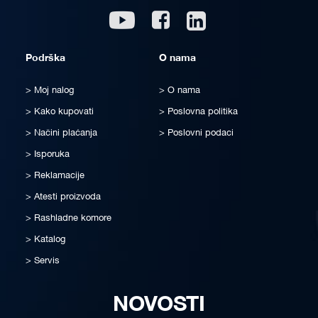
Linkedin
Youtube
Facebook
Podrška
O nama
Moj nalog
O nama
Kako kupovati
Poslovna politika
Načini plaćanja
Poslovni podaci
Isporuka
Reklamacije
Atesti proizvoda
Rashladne komore
Katalog
Servis
NOVOSTI