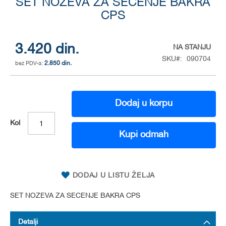
SET NOZEVA ZA SECENJE BAKRA
to
the
CPS
beginning
of
the
3.420 din.
NA STANJU
images
SKU
090704
gallery
2.850 din.
Dodaj u korpu
Kol
Kupi odmah
DODAJ U LISTU ŽELJA
SET NOZEVA ZA SECENJE BAKRA CPS
Detalji