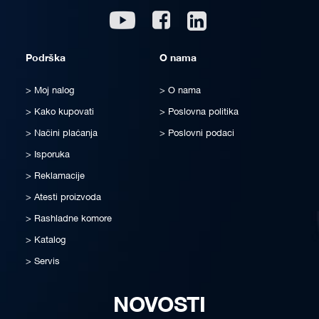
Linkedin
Youtube
Facebook
Podrška
O nama
Moj nalog
O nama
Kako kupovati
Poslovna politika
Načini plaćanja
Poslovni podaci
Isporuka
Reklamacije
Atesti proizvoda
Rashladne komore
Katalog
Servis
NOVOSTI