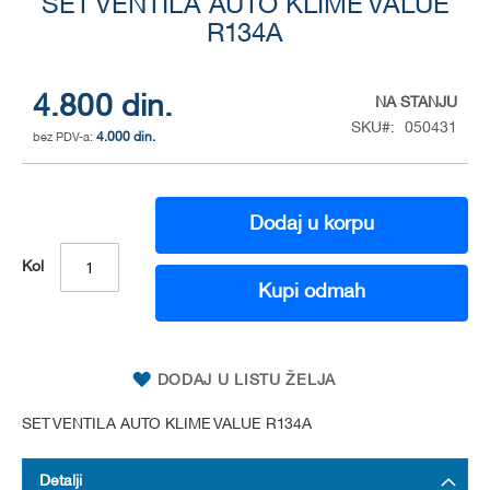
SET VENTILA AUTO KLIME VALUE
to
the
R134A
beginning
of
the
4.800 din.
NA STANJU
images
SKU
050431
gallery
4.000 din.
Dodaj u korpu
Kol
Kupi odmah
DODAJ U LISTU ŽELJA
SET VENTILA AUTO KLIME VALUE R134A
Detalji