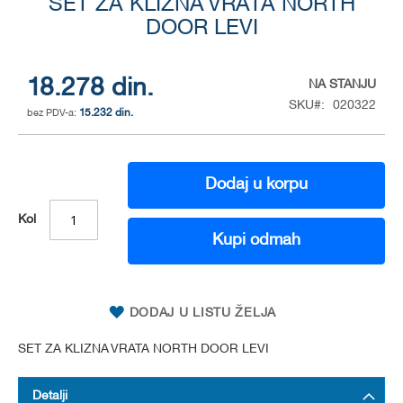
to
SET ZA KLIZNA VRATA NORTH
the
DOOR LEVI
beginning
of
the
18.278 din.
NA STANJU
images
SKU
020322
gallery
15.232 din.
Dodaj u korpu
Kol
Kupi odmah
DODAJ U LISTU ŽELJA
SET ZA KLIZNA VRATA NORTH DOOR LEVI
Detalji