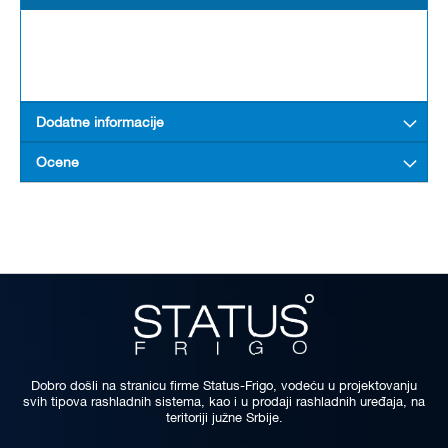
Dodatne informacije
Ocene
Dobro došli na stranicu firme Status-Frigo, vodeću u projektovanju
svih tipova rashladnih sistema, kao i u prodaji rashladnih uređaja, na
teritoriji južne Srbije.